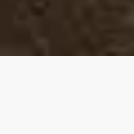
Nuestras mejores
propiedades
4.75
★