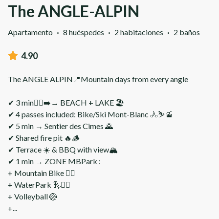
The ANGLE-ALPIN
Apartamento
·
8 huéspedes
·
2 habitaciones
·
2 baños
4.90
The ANGLE ALPIN📍Mountain days from every angle
✔ 3 min🚶‍♀️‍➡️→ BEACH + LAKE 🏖️
✔ 4 passes included: Bike/Ski Mont-Blanc 🚴⛷️🚡
✔ 5 min → Sentier des Cimes 🌄
✔ Shared fire pit 🔥🪵
✔ Terrace ☀️ & BBQ with view🏔️
✔ 1 min → ZONE MBPark :
+ Mountain Bike 🚴‍♂️
+ WaterPark 🛝🏊‍♀️
+ Volleyball 🏐
+
...