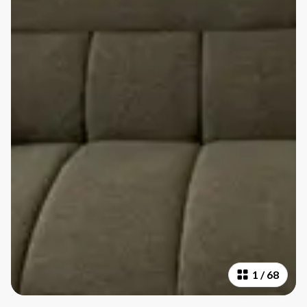
1
/
68