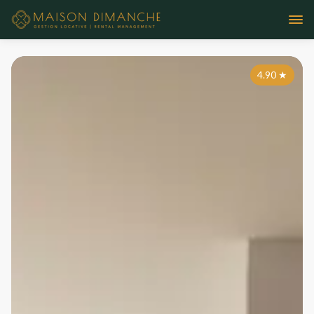
4.90
★